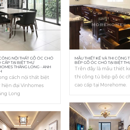
 CÔNG NỘI THẤT GỖ ÓC CHÓ
MẪU THIẾT KẾ VÀ THI CÔNG 
 CẤP TẠI BIỆT THỰ
BẾP GỖ ÓC CHÓ TẠI BIỆT TH
HOMES THĂNG LONG - ANH
Trên đây là mẫu thiết k
H
thi công tủ bếp gỗ óc c
ng cách nội thất biệt
cao cấp tại Morehome.
 hiện đại Vinhomes
ăng Long