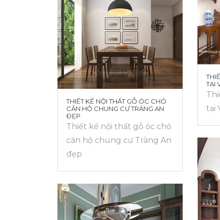
THI
TẠI
Thi
THIẾT KẾ NỘI THẤT GỖ ÓC CHÓ
tại
CĂN HỘ CHUNG CƯ TRÀNG AN
ĐẸP
Thiết kế nội thất gỗ óc chó
căn hộ chung cư Tràng An
đẹp