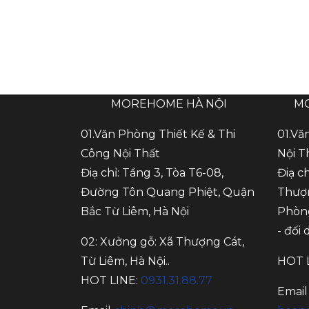
MOREHOME HÀ NỘI
M
01.Văn Phòng Thiết Kế & Thi
01.Vă
Công Nội Thất
Nội T
Điạ chỉ: Tầng 3, Tòa T6-08,
Điạ c
Đường Tôn Quang Phiệt, Quận
Thượn
Bắc Từ Liêm, Hà Nội
Phòng
- đối
02: Xưởng gỗ: Xã Thượng Cát,
Từ Liêm, Hà Nội..
HOT 
HOT LINE:
0931.31.88.77
Email