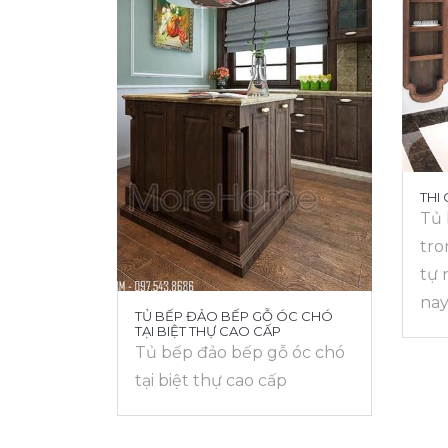
THI
Tủ 
tro
tự 
na
TỦ BẾP ĐẢO BẾP GỖ ÓC CHÓ
TẠI BIỆT THỰ CAO CẤP
Tủ bếp đảo bếp gỗ óc chó
tại biệt thự cao cấp