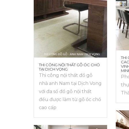
THI
CAO
THI CÔNG NỘI THẤT GỖ ÓC CHÓ
VIN
TẠI DỊCH VỌNG
MIN
Thi công nội thất đồ gỗ
Pho
nhà anh Nam tại Dịch Vong
thự
với đa số đồ gỗ nội thất
Th
đều được làm từ gỗ óc chó
cao cấp