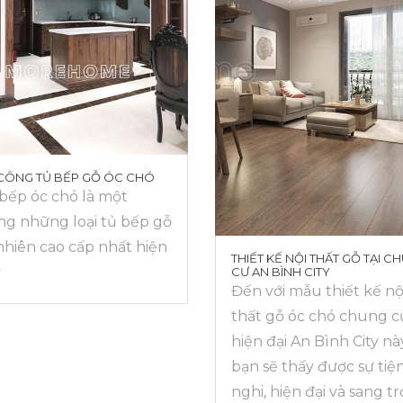
 CÔNG TỦ BẾP GỖ ÓC CHÓ
bếp óc chó là một
ng những loại tủ bếp gỗ
nhiên cao cấp nhất hiện
THIẾT KẾ NỘI THẤT GỖ TẠI C
y
CƯ AN BÌNH CITY
Đến với mẫu thiết kế nộ
thất gỗ óc chó chung c
hiện đại An Bình City nà
bạn sẽ thấy được sự tiệ
nghi, hiện đại và sang t