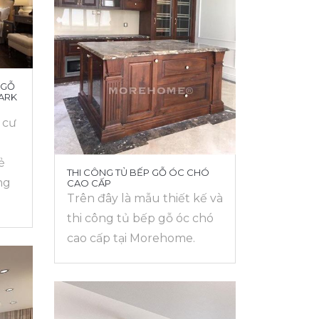
 GỖ
ARK
 cư
ẻ
THI CÔNG TỦ BẾP GỖ ÓC CHÓ
ng
CAO CẤP
Trên đây là mẫu thiết kế và
thi công tủ bếp gỗ óc chó
cao cấp tại Morehome.