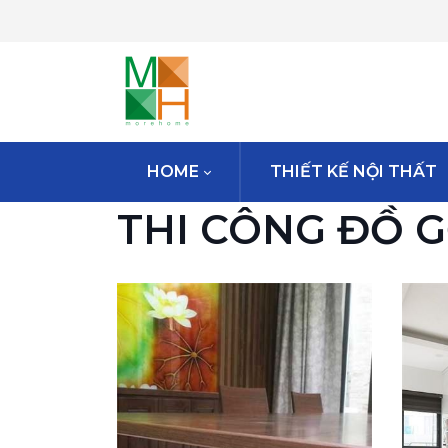
HOME
THIẾT KẾ NỘI THẤT
THI CÔNG ĐỒ 