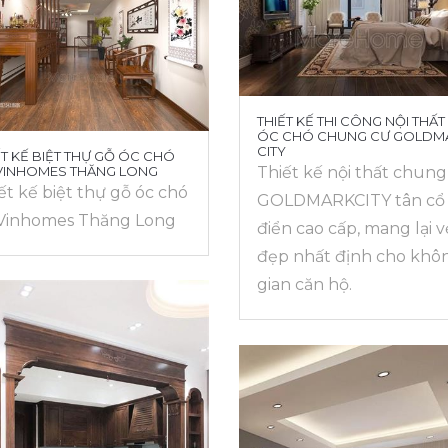
THIẾT KẾ THI CÔNG NỘI THẤT
ÓC CHÓ CHUNG CƯ GOLDM
CITY
ẾT KẾ BIỆT THỰ GỖ ÓC CHÓ
 VINHOMES THĂNG LONG
Thiết kế nội thất chung
ết kế biệt thự gỗ óc chó
GOLDMARKCITY tân cổ
 Vinhomes Thăng Long
điển cao cấp, mang lại v
đẹp nhất định cho khô
gian căn hộ.