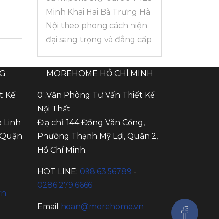
Minh Khai Hai Bà Trưng Hà
Nội theo phong cách hiện
đại sang trọng và đẳng cấp
NG
MOREHOME HỒ CHÍ MINH
t Kế
01.Văn Phòng Tư Vấn Thiết Kế
Nội Thất
ê Linh
Điạ chỉ: 144 Đồng Văn Cống,
 Quận
Phường Thạnh Mỹ Lợi, Quận 2,
Hồ Chí Minh.
HOT LINE:
098.63.56789
-
0286.279.6666
vn
Email
hoan@morehome.vn