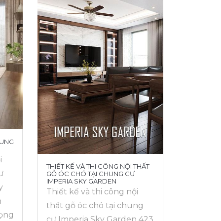
HUNG
i
THIẾT KẾ VÀ THI CÔNG NỘI THẤT
ư
GỖ ÓC CHÓ TẠI CHUNG CƯ
IMPERIA SKY GARDEN
y
Thiết kế và thi công nội
n
thất gỗ óc chó tại chung
rọng
cư Imperia Sky Garden 423