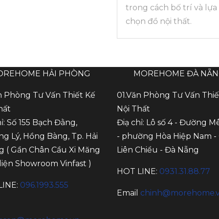
trong cách bố trí và lựa
chọn đồ nội thất.
OREHOME HẢI PHÒNG
MOREHOME ĐÀ NẴ
n Phòng Tư Vấn Thiết Kế
01.Văn Phòng Tư Vấn Thiế
hất
Nội Thất
hỉ: Số 155 Bạch Đằng,
Điạ chỉ: Lô số 4 - Đường M
g Lý, Hồng Bàng, Tp. Hải
- phường Hòa Hiệp Nam -
 ( Gần Chân Cầu Xi Măng
Liên Chiểu - Đà Nẵng
 diện Showroom Vinfast )
HOT LINE:
0931.31.88.77
LINE:
096.1993.555
Email
chinh@morehome.