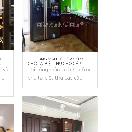
TỦ
THI CÔNG MẪU TỦ BẾP GỖ ÓC
Ự
CHÓ TẠI BIỆT THỰ CAO CẤP
ế và
Thi công mẫu tủ bếp gỗ óc
hó
chó tại biệt thự cao cấp