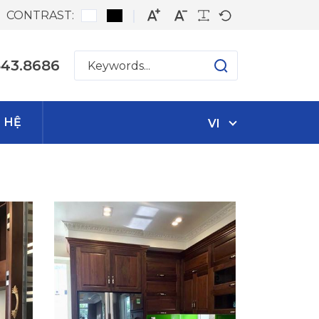
CONTRAST:
543.8686
N HỆ
VI