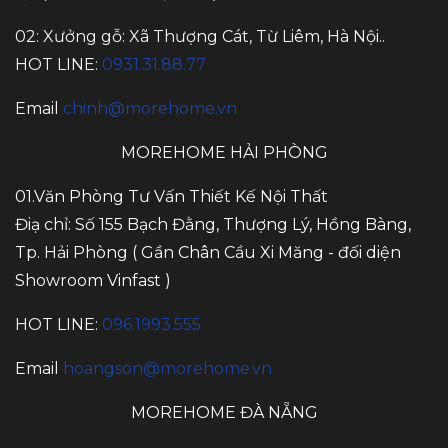
02: Xưởng gỗ: Xã Thượng Cát, Từ Liêm, Hà Nội..
HOT LINE:
0931.31.88.77
Email
chinh@morehome.vn
MOREHOME HẢI PHÒNG
01.Văn Phòng Tư Vấn Thiết Kế Nội Thất
Điạ chỉ: Số 155 Bạch Đằng, Thượng Lý, Hồng Bàng,
Tp. Hải Phòng ( Gần Chân Cầu Xi Măng - đối diện
Showroom Vinfast )
HOT LINE:
096.1993.555
Email
hoangson@morehome.vn
MOREHOME ĐÀ NẴNG