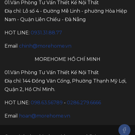
01.Văn Phòng Tư Vấn Thiết Kế Nội Thất
Điạ chỉ: Lô số 4 - Đường Mê Linh - phường Hòa Hiệp
Nam - Quận Liên Chiểu - Đà Nẵng
HOT LINE:
0931.31.88.77
Email
chinh@morehome.vn
MOREHOME HỒ CHÍ MINH
01.Văn Phòng Tư Vấn Thiết Kế Nội Thất
Điạ chỉ: 144 Đồng Văn Cống, Phường Thạnh Mỹ Lợi,
Quận 2, Hồ Chí Minh.
HOT LINE:
098.63.56789
-
0286.279.6666
Email
hoan@morehome.vn