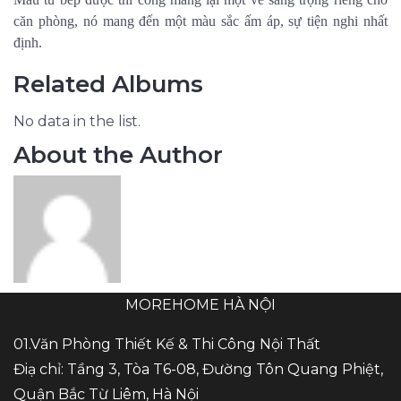
căn phòng, nó mang đến một màu sắc ấm áp, sự tiện nghi nhất
định.
Related Albums
No data in the list.
About the Author
MOREHOME HÀ NỘI
01.Văn Phòng Thiết Kế & Thi Công Nội Thất
Điạ chỉ: Tầng 3, Tòa T6-08, Đường Tôn Quang Phiệt,
Quận Bắc Từ Liêm, Hà Nội