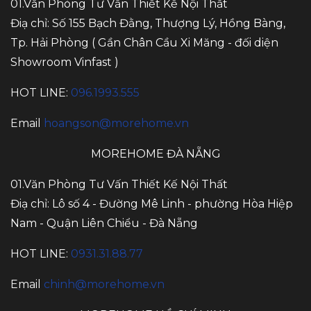
01.Văn Phòng Tư Vấn Thiết Kế Nội Thất
Điạ chỉ: Số 155 Bạch Đằng, Thượng Lý, Hồng Bàng,
Tp. Hải Phòng ( Gần Chân Cầu Xi Măng - đối diện
Showroom Vinfast )
HOT LINE:
096.1993.555
Email
hoangson@morehome.vn
MOREHOME ĐÀ NẴNG
01.Văn Phòng Tư Vấn Thiết Kế Nội Thất
Điạ chỉ: Lô số 4 - Đường Mê Linh - phường Hòa Hiệp
Nam - Quận Liên Chiểu - Đà Nẵng
HOT LINE:
0931.31.88.77
Email
chinh@morehome.vn