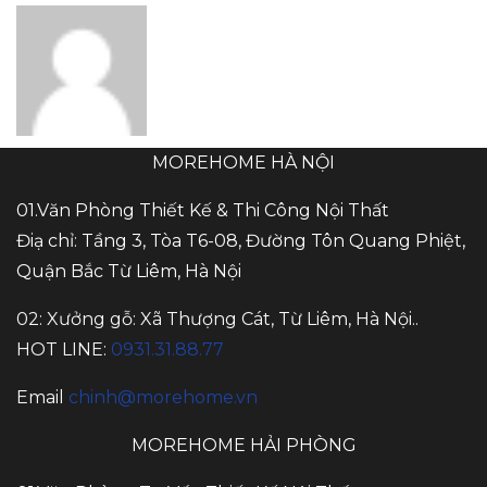
MOREHOME HÀ NỘI
01.Văn Phòng Thiết Kế & Thi Công Nội Thất
Điạ chỉ: Tầng 3, Tòa T6-08, Đường Tôn Quang Phiệt,
Quận Bắc Từ Liêm, Hà Nội
02: Xưởng gỗ: Xã Thượng Cát, Từ Liêm, Hà Nội..
HOT LINE:
0931.31.88.77
Email
chinh@morehome.vn
MOREHOME HẢI PHÒNG