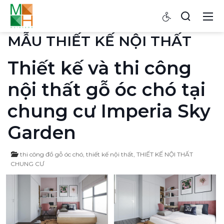
MẪU THIẾT KẾ NỘI THẤT
Thiết kế và thi công
nội thất gỗ óc chó tại
chung cư Imperia Sky
Garden
thi công đồ gỗ óc chó
,
thiết kế nội thất
,
THIẾT KẾ NỘI THẤT
CHUNG CƯ