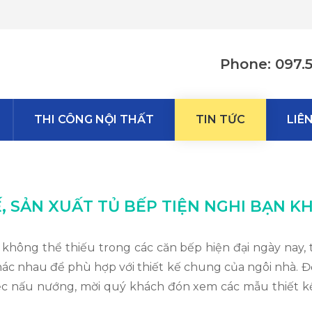
Phone: 097.
THI CÔNG NỘI THẤT
TIN TỨC
LIÊ
, SẢN XUẤT TỦ BẾP TIỆN NGHI BẠN 
không thể thiếu trong các căn bếp hiện đại ngày nay, tù
ác nhau để phù hợp với thiết kế chung của ngôi nhà. Để
ệc nấu nướng, mời quý khách đón xem các mẫu thiết kế,