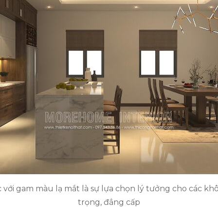
c với gam màu lạ mắt là sự lựa chọn lý tưởng cho các k
trọng, đẳng cấp