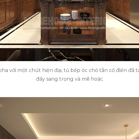
ha với một chút hiện đại, tủ bếp óc chó tân cổ điển đã 
đầy sang trọng và mê hoặc