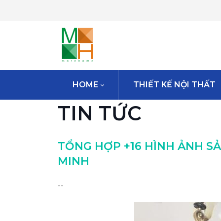
HOME
THIẾT KẾ NỘI THẤT
TIN TỨC
TỔNG HỢP +16 HÌNH ẢNH SẢ
MINH
--