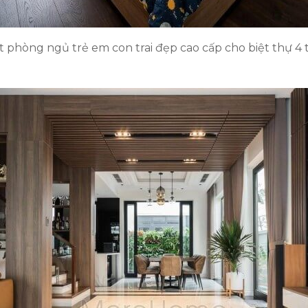
t phòng ngủ trẻ em con trai đẹp cao cấp cho biệt thự 4