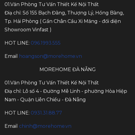
01.Văn Phòng Tư Vấn Thiết Kế Nội Thất
Điạ chỉ: Số 155 Bạch Đằng, Thượng Lý, Hồng Bàng,
Tp. Hải Phòng ( Gần Chân Cầu Xi Măng - đối diện
Showroom Vinfast )
HOT LINE:
096.1993.555
Email
hoangson@morehome.vn
MOREHOME ĐÀ NẴNG
01.Văn Phòng Tư Vấn Thiết Kế Nội Thất
Điạ chỉ: Lô số 4 - Đường Mê Linh - phường Hòa Hiệp
Nam - Quận Liên Chiểu - Đà Nẵng
HOT LINE:
0931.31.88.77
Email
chinh@morehome.vn