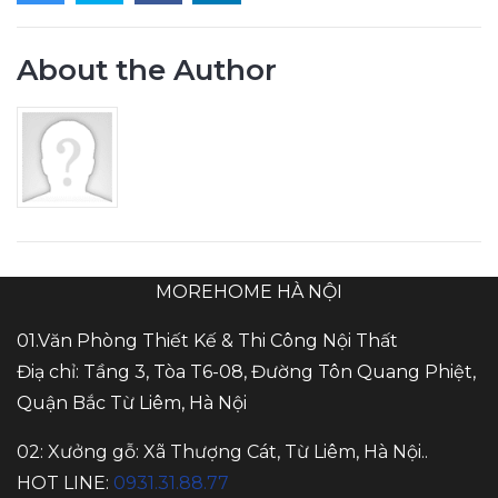
About the Author
MOREHOME HÀ NỘI
01.Văn Phòng Thiết Kế & Thi Công Nội Thất
Điạ chỉ: Tầng 3, Tòa T6-08, Đường Tôn Quang Phiệt,
Quận Bắc Từ Liêm, Hà Nội
02: Xưởng gỗ: Xã Thượng Cát, Từ Liêm, Hà Nội..
HOT LINE:
0931.31.88.77