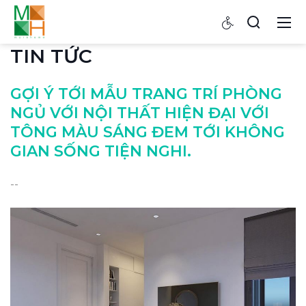
TIN TỨC
GỢI Ý TỚI MẪU TRANG TRÍ PHÒNG
NGỦ VỚI NỘI THẤT HIỆN ĐẠI VỚI
TÔNG MÀU SÁNG ĐEM TỚI KHÔNG
GIAN SỐNG TIỆN NGHI.
--