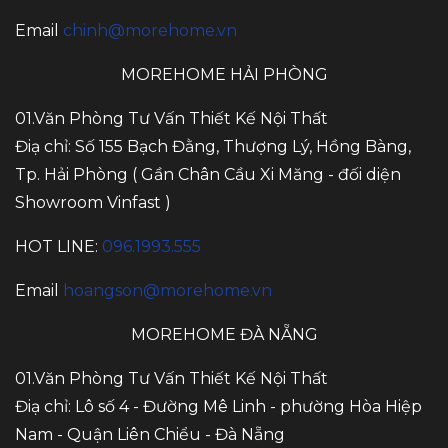
Email
chinh@morehome.vn
MOREHOME HẢI PHÒNG
01.Văn Phòng Tư Vấn Thiết Kế Nội Thất
Điạ chỉ: Số 155 Bạch Đằng, Thượng Lý, Hồng Bàng,
Tp. Hải Phòng ( Gần Chân Cầu Xi Măng - đối diện
Showroom Vinfast )
HOT LINE:
096.1993.555
Email
hoangson@morehome.vn
MOREHOME ĐÀ NẴNG
01.Văn Phòng Tư Vấn Thiết Kế Nội Thất
Điạ chỉ: Lô số 4 - Đường Mê Linh - phường Hòa Hiệp
Nam - Quận Liên Chiểu - Đà Nẵng