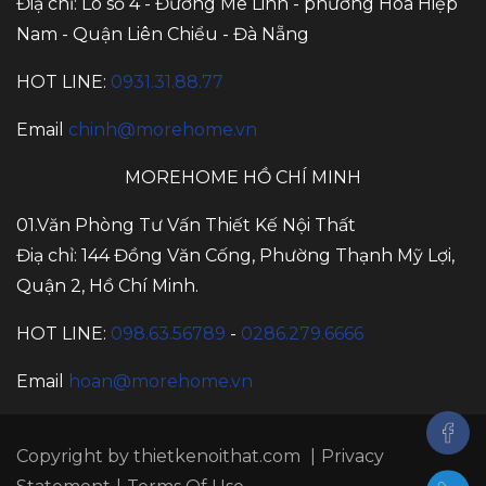
Điạ chỉ: Lô số 4 - Đường Mê Linh - phường Hòa Hiệp
Nam - Quận Liên Chiểu - Đà Nẵng
HOT LINE:
0931.31.88.77
Email
chinh@morehome.vn
MOREHOME HỒ CHÍ MINH
01.Văn Phòng Tư Vấn Thiết Kế Nội Thất
Điạ chỉ: 144 Đồng Văn Cống, Phường Thạnh Mỹ Lợi,
Quận 2, Hồ Chí Minh.
HOT LINE:
098.63.56789
-
0286.279.6666
Email
hoan@morehome.vn
Copyright by
thietkenoithat.com
|
Privacy