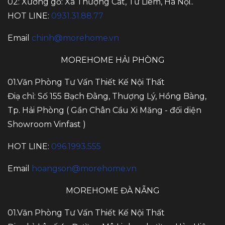
02: Xưởng gỗ: Xã Thượng Cát, Từ Liêm, Hà Nội..
HOT LINE:
0931.31.88.77
Email
chinh@morehome.vn
MOREHOME HẢI PHÒNG
01.Văn Phòng Tư Vấn Thiết Kế Nội Thất
Điạ chỉ: Số 155 Bạch Đằng, Thượng Lý, Hồng Bàng,
Tp. Hải Phòng ( Gần Chân Cầu Xi Măng - đối diện
Showroom Vinfast )
HOT LINE:
096.1993.555
Email
hoangson@morehome.vn
MOREHOME ĐÀ NẴNG
01.Văn Phòng Tư Vấn Thiết Kế Nội Thất