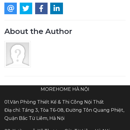
About the Author
MOREHOME HÀ NỘI
01.Văn Phòng Thiết Kế & Thi Công Nội Thất
Điạ chỉ: Tầng 3, Tòa T6-08, Đường Tôn Quang Phiệt,
Quận Bắc Từ Liêm, Hà Nội