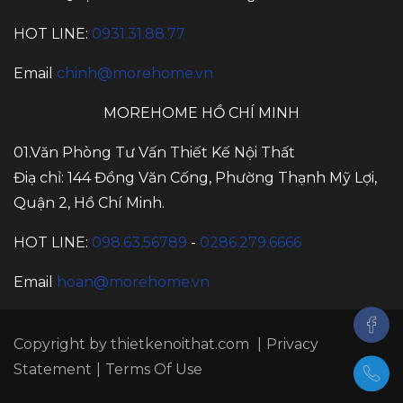
HOT LINE:
0931.31.88.77
Email
chinh@morehome.vn
MOREHOME HỒ CHÍ MINH
01.Văn Phòng Tư Vấn Thiết Kế Nội Thất
Điạ chỉ: 144 Đồng Văn Cống, Phường Thạnh Mỹ Lợi,
Quận 2, Hồ Chí Minh.
HOT LINE:
098.63.56789
-
0286.279.6666
Email
hoan@morehome.vn
Copyright by
thietkenoithat.com
|
Privacy
Statement
|
Terms Of Use