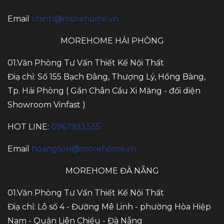
Email
chinh@morehome.vn
MOREHOME HẢI PHÒNG
01.Văn Phòng Tư Vấn Thiết Kế Nội Thất
Điạ chỉ: Số 155 Bạch Đằng, Thượng Lý, Hồng Bàng,
Tp. Hải Phòng ( Gần Chân Cầu Xi Măng - đối diện
Showroom Vinfast )
HOT LINE:
096.1993.555
Email
hoangson@morehome.vn
MOREHOME ĐÀ NẴNG
01.Văn Phòng Tư Vấn Thiết Kế Nội Thất
Điạ chỉ: Lô số 4 - Đường Mê Linh - phường Hòa Hiệp
Nam - Quận Liên Chiểu - Đà Nẵng