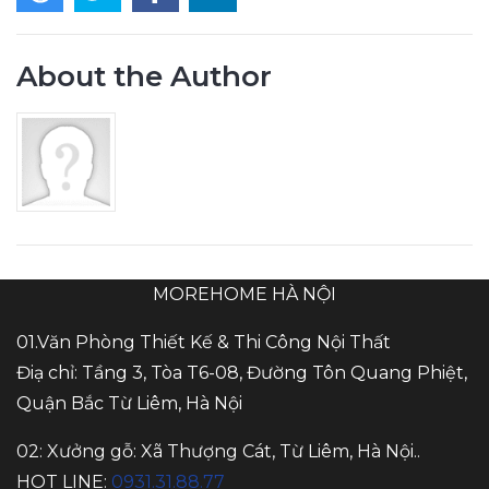
About the Author
MOREHOME HÀ NỘI
01.Văn Phòng Thiết Kế & Thi Công Nội Thất
Điạ chỉ: Tầng 3, Tòa T6-08, Đường Tôn Quang Phiệt,
Quận Bắc Từ Liêm, Hà Nội
02: Xưởng gỗ: Xã Thượng Cát, Từ Liêm, Hà Nội..
HOT LINE:
0931.31.88.77